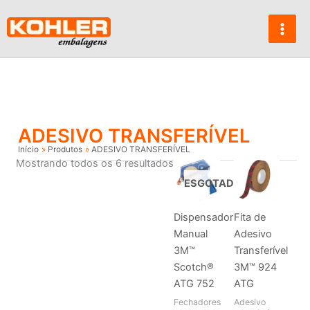
Ir
para
o
conteúdo
ADESIVO TRANSFERÍVEL
Início
Produtos
ADESIVO TRANSFERÍVEL
Mostrando todos os 6 resultados
ESGOTADO
Dispensador
Fita de
Manual
Adesivo
3M™
Transferível
Scotch®
3M™ 924
ATG 752
ATG
Fechadores
Adesivo