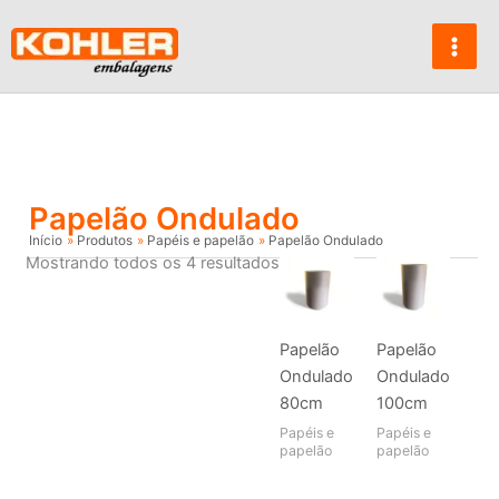
Ir
para
o
conteúdo
Papelão Ondulado
Início
Produtos
Papéis e papelão
Papelão Ondulado
Mostrando todos os 4 resultados
Papelão
Papelão
Ondulado
Ondulado
80cm
100cm
Papéis e
Papéis e
papelão
papelão