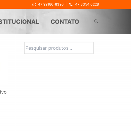
47 99186-8390
|
47 3354 0228
Pesquisar
STITUCIONAL
CONTATO
Pesquisa
ivo