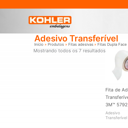
Ir
para
o
conteúdo
Adesivo Transferível
Início
Produtos
Fitas adesivas
Fitas Dupla Face
Mostrando todos os 7 resultados
Fita de Ad
Transferív
3M™ 5792
Adesivo
Transferível