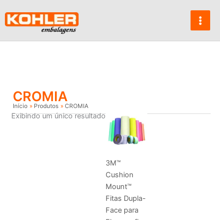
Ir
para
o
conteúdo
CROMIA
Início
Produtos
CROMIA
Exibindo um único resultado
3M™
Cushion
Mount™
Fitas Dupla-
Face para