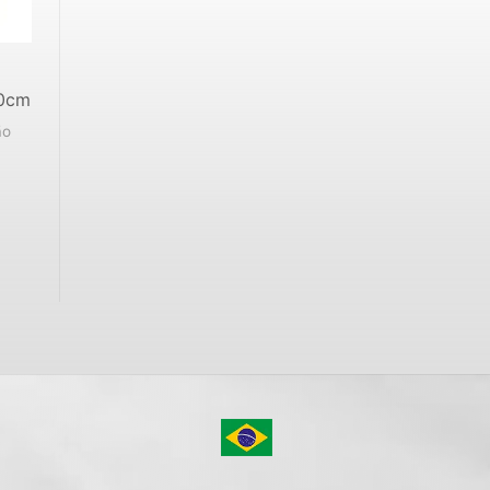
00cm
ão