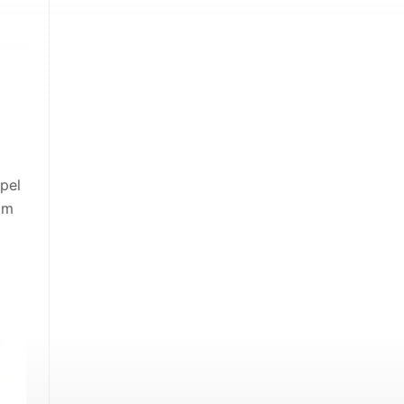
pel
cm