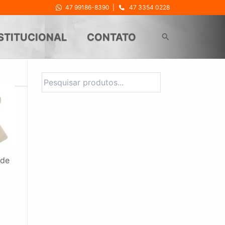
47 99186-8390
|
47 3354 0228
Pesquisar
STITUCIONAL
CONTATO
Pesquisa
 de