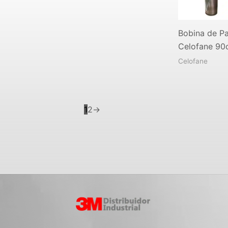
Bobina de P
Celofane 9
Celofane
1
2
→