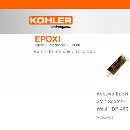
Ir
para
o
conteúdo
EPOXI
Início
Produtos
EPOXI
Exibindo um único resultado
Adesivo Epóxi
3M™ Scotch-
Weld™ DP-460
Adesivos