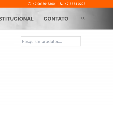
47 99186-8390
|
47 3354 0228
Pesquisar
STITUCIONAL
CONTATO
Pesquisa