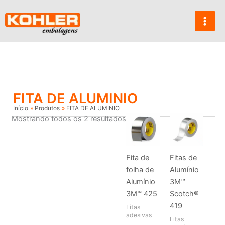
Ir
para
o
conteúdo
FITA DE ALUMINIO
Início
Produtos
FITA DE ALUMINIO
Mostrando todos os 2 resultados
Fita de
Fitas de
folha de
Alumínio
Alumínio
3M™
3M™ 425
Scotch®
419
Fitas
adesivas
Fitas