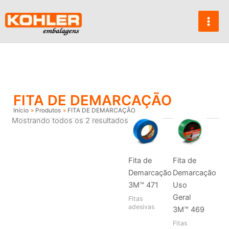
Ir
para
o
conteúdo
FITA DE DEMARCAÇÃO
Início
Produtos
FITA DE DEMARCAÇÃO
Mostrando todos os 2 resultados
Fita de
Fita de
Demarcação
Demarcação
3M™ 471
Uso
Geral
Fitas
adesivas
3M™ 469
Fitas