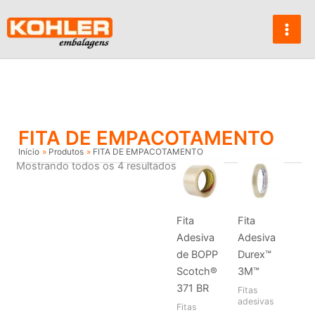
Ir
para
o
conteúdo
FITA DE EMPACOTAMENTO
Início
Produtos
FITA DE EMPACOTAMENTO
Mostrando todos os 4 resultados
Fita
Fita
Adesiva
Adesiva
de BOPP
Durex™
Scotch®
3M™
371 BR
Fitas
adesivas
Fitas