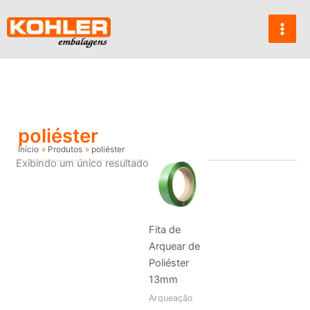
Ir
para
o
conteúdo
poliéster
Início
Produtos
poliéster
Exibindo um único resultado
Fita de
Arquear de
Poliéster
13mm
Arqueação