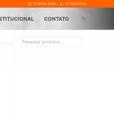
47 99186-8390
|
47 3354 0228
Pesquisar
STITUCIONAL
CONTATO
Pesquisa