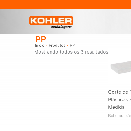
Ir
para
o
conteúdo
PP
Início
Produtos
PP
Mostrando todos os 3 resultados
Corte de 
Plásticas 
Medida
Bobinas plá