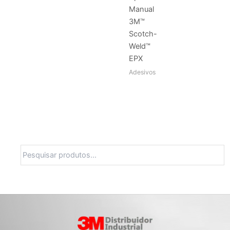
Manual
3M™
Scotch-
Weld™
EPX
Adesivos
Pesquisa