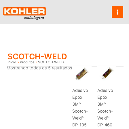
Ir
para
o
conteúdo
SCOTCH-WELD
Início
Produtos
SCOTCH-WELD
Mostrando todos os 5 resultados
Adesivo
Adesivo
Epóxi
Epóxi
3M™
3M™
Scotch-
Scotch-
Weld™
Weld™
DP-105
DP-460