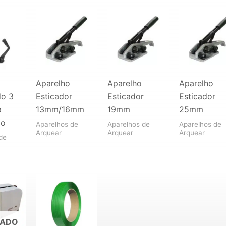
Aparelho
Aparelho
Aparelho
do 3
Esticador
Esticador
Esticador
a
13mm/16mm
19mm
25mm
ão
Aparelhos de
Aparelhos de
Aparelhos de
Arquear
Arquear
Arquear
de
TADO