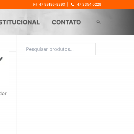
47 99186-8390
|
47 3354 0228
Pesquisar
STITUCIONAL
CONTATO
Pesquisa
dor