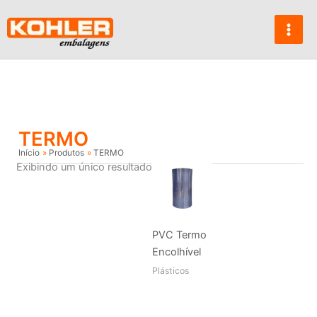
Ir
para
o
conteúdo
TERMO
Início
Produtos
TERMO
Exibindo um único resultado
PVC Termo
Encolhível
Plásticos