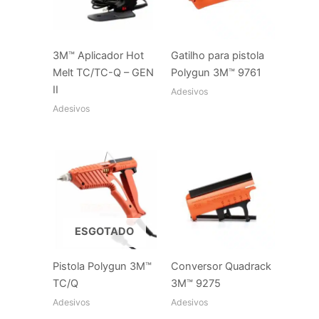
3M™ Aplicador Hot
Gatilho para pistola
Melt TC/TC-Q – GEN
Polygun 3M™ 9761
II
Adesivos
Adesivos
ESGOTADO
Pistola Polygun 3M™
Conversor Quadrack
TC/Q
3M™ 9275
Adesivos
Adesivos