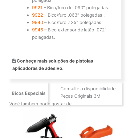
polegada.
9921
– Bico/furo de .090″ polegadas.
9922
– Bico/furo .063″ polegadas .
9940
– Bico/furo .125″ polegadas.
9946
– Bico extensor de latão .072″
polegadas.
Conheça mais soluções de pistolas
aplicadoras de adesivo.
Consulte a disponibilidade
Bicos Especiais
Peças Originais 3M
Você também pode gostar de…