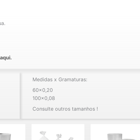
ua.
aqui.
Medidas x Gramaturas:
60×0,20
100×0,08
Consulte outros tamanhos !