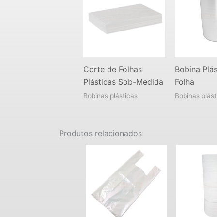
Corte de Folhas
Bobina Plás
Plásticas Sob-Medida
Folha
Bobinas plásticas
Bobinas plást
Produtos relacionados