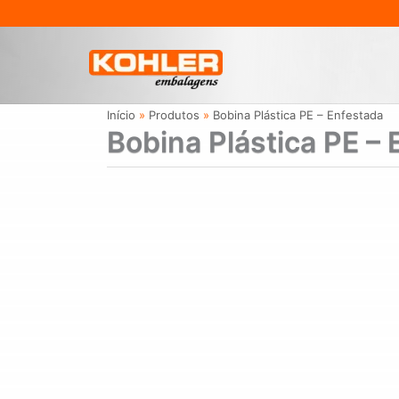
Ir
para
o
conteúdo
Início
Produtos
Bobina Plástica PE – Enfestada
Bobina Plástica PE –