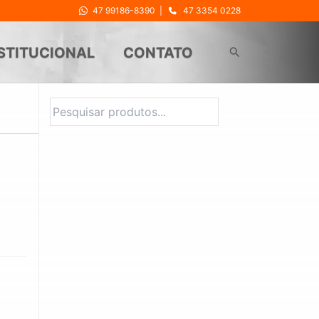
47 99186-8390
|
47 3354 0228
Pesquisar
STITUCIONAL
CONTATO
Pesquisar