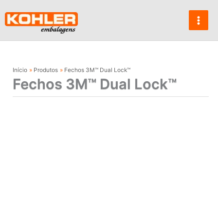
Ir
para
o
conteúdo
Início
Produtos
Fechos 3M™ Dual Lock™
Fechos 3M™ Dual Lock™