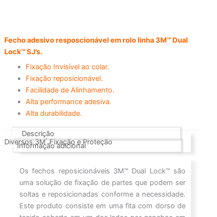
Fecho adesivo resposcionável em rolo linha 3M™ Dual
Lock™ SJ’s.
Fixação Invisível ao colar.
Fixação reposicionável.
Facilidade de Alinhamento.
Alta performance adesiva.
Alta durabilidade.
Descrição
,
Diversos 3M
Fixação e Proteção
Informação adicional
Os fechos reposicionáveis 3M™ Dual Lock™ são
uma solução de fixação de partes que podem ser
soltas e reposicionadas conforme a necessidade.
Este produto consiste em uma fita com dorso de