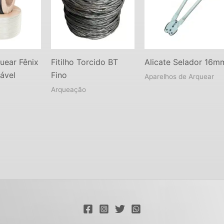
quear Fênix
Fitilho Torcido BT
Alicate Selador 16m
ável
Fino
Aparelhos de Arquear
Arqueação