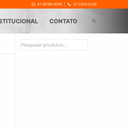
47 99186-8390
|
47 3354 0228
Pesquisar
STITUCIONAL
CONTATO
Pesquisar