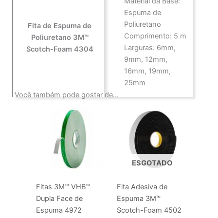
Material da Base:
Espuma de
Poliuretano
Fita de Espuma de
Comprimento: 5 m
Poliuretano 3M™
Larguras: 6mm,
Scotch-Foam 4304
9mm, 12mm,
16mm, 19mm,
25mm
Você também pode gostar de…
ESGOTADO
Fitas 3M™ VHB™
Fita Adesiva de
Dupla Face de
Espuma 3M™
Espuma 4972
Scotch-Foam 4502