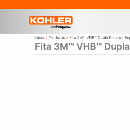
Ir
para
o
conteúdo
Início
Produtos
Fita 3M™ VHB™ Dupla Face de E
Fita 3M™ VHB™ Dupl