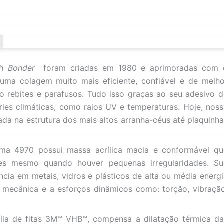
h Bonder
foram criadas em 1980 e aprimoradas com 
uma colagem muito mais eficiente, confiável e de melho
 rebites e parafusos. Tudo isso graças ao seu adesivo d
éries climáticas, como raios UV e temperaturas. Hoje, nos
ada na estrutura dos mais altos arranha-céus até plaquinh
a 4970 possui massa acrílica macia e conformável qu
ies mesmo quando houver pequenas irregularidades. Su
cia em metais, vidros e plásticos de alta ou média energi
ia mecânica e a esforços dinâmicos como: torção, vibração
ília de fitas 3M™ VHB™, compensa a dilatação térmica da