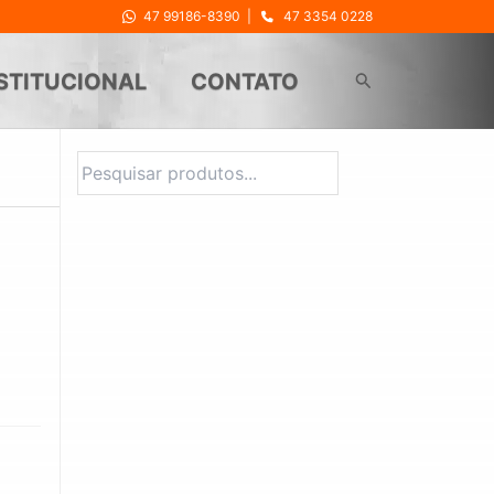
47 99186-8390
|
47 3354 0228
Pesquisar
STITUCIONAL
CONTATO
Pesquisar
y