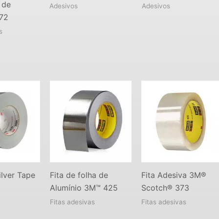
 de
Adesivos
Adesivos
72
s
ilver Tape
Fita de folha de
Fita Adesiva 3M®
Alumínio 3M™ 425
Scotch® 373
Fitas adesivas
Fitas adesivas