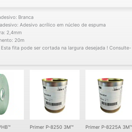
adesivo: Branca
adesivo: Adesivo acrílico em núcleo de espuma
ra: 2,4mm
mento: 20m
 Esta fita pode ser cortada na largura desejada ! Consulte-
 VHB™
Primer P-8250 3M™
Primer P-8225A 3M