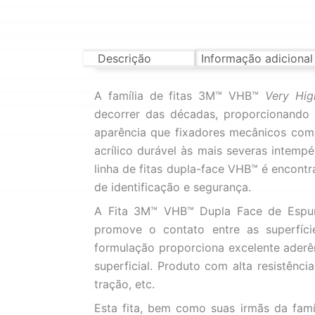
Descrição
Informação adicional
A família de fitas 3M™ VHB™
Very Hig
decorrer das décadas, proporcionando 
aparência que fixadores mecânicos como
acrílico durável às mais severas intemp
linha de fitas dupla-face VHB™ é encontr
de identificação e segurança.
A Fita 3M™ VHB™ Dupla Face de Espum
promove o contato entre as superfíc
formulação proporciona excelente aderên
superficial. Produto com alta resistênc
tração, etc.
Esta fita, bem como suas irmãs da fam