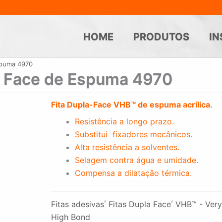
HOME
PRODUTOS
IN
spuma 4970
a Face de Espuma 4970
Fita Dupla-Face VHB™ de espuma acrílica.
Resistência a longo prazo.
Substitui fixadores mecânicos.
Alta resistência a solventes.
Selagem contra água e umidade.
Compensa a dilatação térmica.
,
,
Fitas adesivas
Fitas Dupla Face
VHB™ - Ver
High Bond