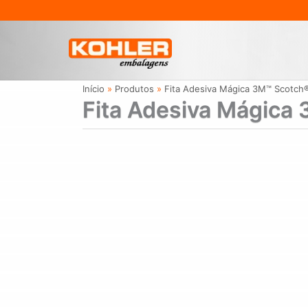
Ir
para
o
conteúdo
Início
Produtos
Fita Adesiva Mágica 3M™ Scotch
Fita Adesiva Mágica