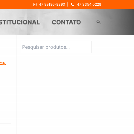
47 99186-8390
|
47 3354 0228
Pesquisar
STITUCIONAL
CONTATO
Pesquisar
ca.