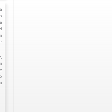
a
o
 e
l
am
ar
e,
m
de
o
ou