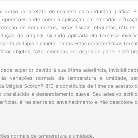
 dorso de acetato de celulose para indústria gráfica. El
e operações onde como a aplicação em emendas e fixaçã
proteção de documentos, notas fiscais, etiquetas, rótulos
dução do original! Quando aplicada ela torna-se invisíve
scrita de lápis e caneta. Todas estas características torn
ificar objetos, fazer emendas de rasgos do papel e até tir
dade superior devido à sua ótima aderência, invisibilidad
ia às variações normais de temperatura e umidade, se
Fita Mágica Scotch® 810 é constituída de filme de acetato 
 translúcido e desenrolamento suave. Seu adesivo acrílic
erfícies, é resistente ao envelhecimento e não descolore 
ações normais de temperatura e umidade.