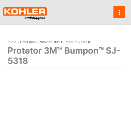
Ir
para
o
conteúdo
Início
Produtos
Protetor 3M™ Bumpon™ SJ-5318
Protetor 3M™ Bumpon™ SJ-
5318