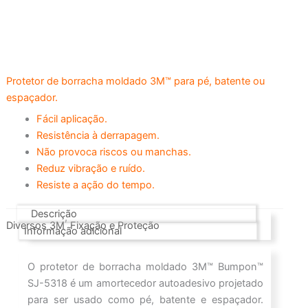
Protetor de borracha moldado 3M™ para pé, batente ou
espaçador.
Fácil aplicação.
Resistência à derrapagem.
Não provoca riscos ou manchas.
Reduz vibração e ruído.
Resiste a ação do tempo.
Descrição
,
Diversos 3M
Fixação e Proteção
Informação adicional
O protetor de borracha moldado 3M™ Bumpon™
SJ-5318 é um amortecedor autoadesivo projetado
para ser usado como pé, batente e espaçador.