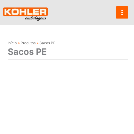
Ir
para
o
conteúdo
Início
Produtos
Sacos PE
Sacos PE