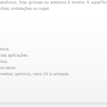
 parafusos, fitas grossas ou adesivos à mostra. A superfíc
lhas, ondulações ou rugas.
ência.
a das aplicações.
inos.
ou secar.
lventes, químicos, raios UV e umidade.