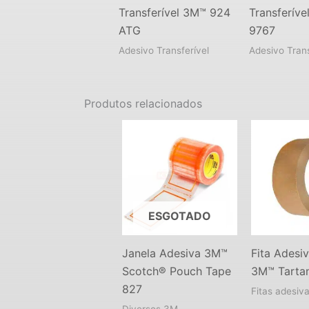
Transferível 3M™ 924
Transferív
ATG
9767
Adesivo Transferível
Adesivo Trans
Produtos relacionados
ESGOTADO
Janela Adesiva 3M™
Fita Adesi
Scotch® Pouch Tape
3M™ Tarta
827
Fitas adesiv
Diversos 3M