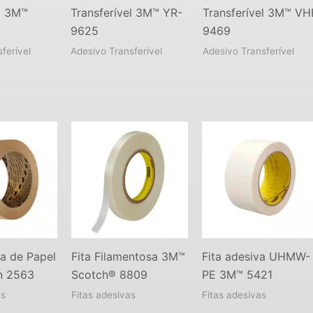
el 3M™
Transferível 3M™ YR-
Transferível 3M™ VH
9625
9469
ferível
Adesivo Transferível
Adesivo Transferível
va de Papel
Fita Filamentosa 3M™
Fita adesiva UHMW-
n 2563
Scotch® 8809
PE 3M™ 5421
as
Fitas adesivas
Fitas adesivas