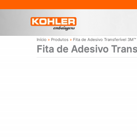
Ir
para
o
conteúdo
Início
Produtos
Fita de Adesivo Transferível 3M™
Fita de Adesivo Tran