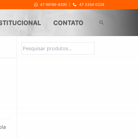
47 99186-8390
|
47 3354 0228
Pesquisar
STITUCIONAL
CONTATO
Pesquisar
pla