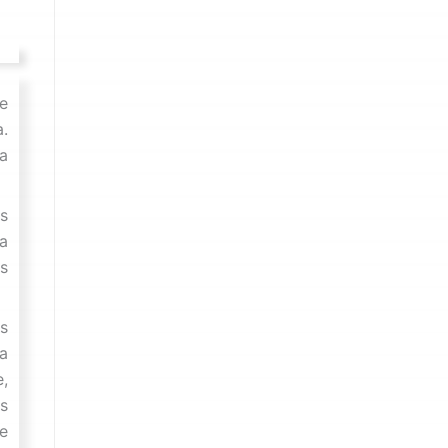
e
a.
ia
s
a
es
s
a
,
s
e