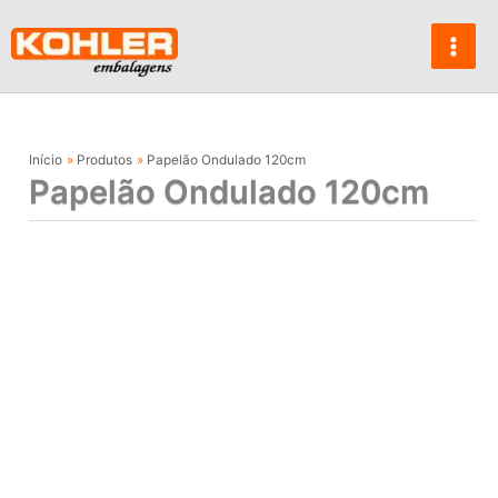
Ir
para
o
conteúdo
Início
Produtos
Papelão Ondulado 120cm
Papelão Ondulado 120cm