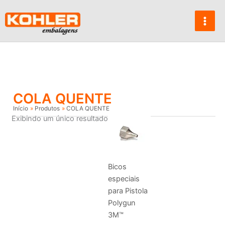
Ir
para
o
conteúdo
COLA QUENTE
Início
Produtos
COLA QUENTE
Exibindo um único resultado
Bicos
especiais
para Pistola
Polygun
3M™