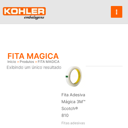
Ir
para
o
conteúdo
FITA MAGICA
Início
Produtos
FITA MAGICA
Exibindo um único resultado
Fita Adesiva
Mágica 3M™
Scotch®
810
Fitas adesivas