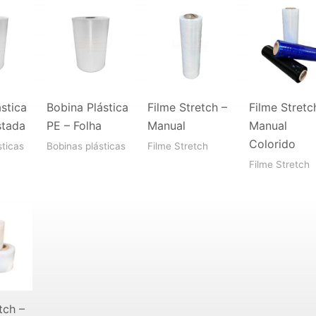
stica
Bobina Plástica
Filme Stretch –
Filme Stretc
stada
PE – Folha
Manual
Manual
Colorido
sticas
Bobinas plásticas
Filme Stretch
Filme Stretch
tch –