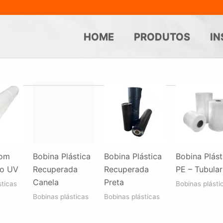
HOME
PRODUTOS
IN
com
Bobina Plástica
Bobina Plástica
Bobina Plást
to UV
Recuperada
Recuperada
PE – Tubular
Canela
Preta
sticas
Bobinas plásti
Bobinas plásticas
Bobinas plásticas