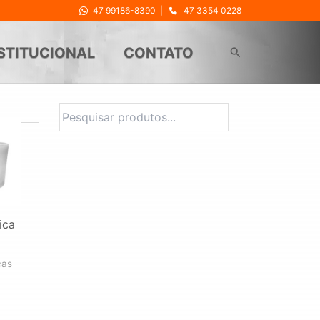
47 99186-8390
|
47 3354 0228
Pesquisar
STITUCIONAL
CONTATO
Pesquisa
ica
cas