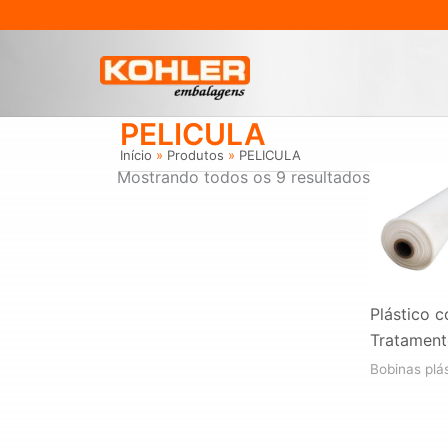
Ir
para
o
conteúdo
PELICULA
Início
Produtos
PELICULA
Mostrando todos os 9 resultados
Plástico 
Tratamen
Bobinas plá