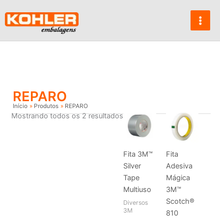
Ir
para
o
conteúdo
REPARO
Início
Produtos
REPARO
Mostrando todos os 2 resultados
Fita 3M™
Fita
Silver
Adesiva
Tape
Mágica
Multiuso
3M™
Scotch®
Diversos
3M
810