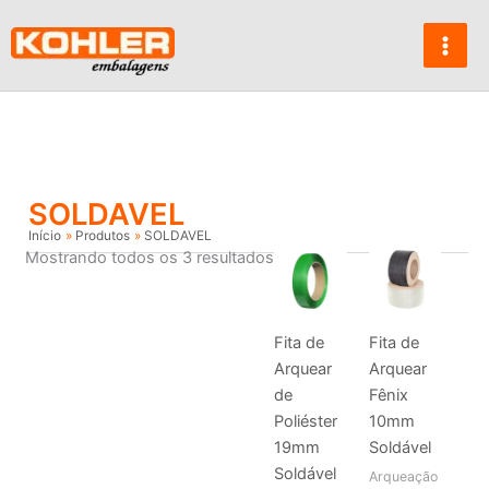
Ir
para
o
conteúdo
SOLDAVEL
Início
Produtos
SOLDAVEL
Mostrando todos os 3 resultados
Fita de
Fita de
Arquear
Arquear
de
Fênix
Poliéster
10mm
19mm
Soldável
Soldável
Arqueação