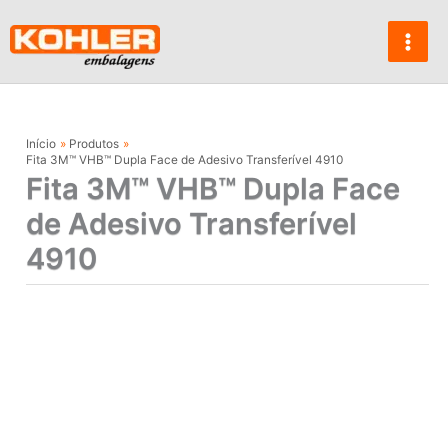
Ir
para
o
conteúdo
Início
Produtos
Fita 3M™ VHB™ Dupla Face de Adesivo Transferível 4910
Fita 3M™ VHB™ Dupla Face
de Adesivo Transferível
4910