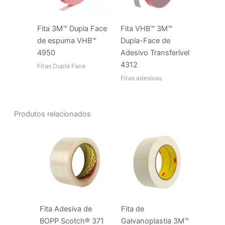
Fita 3M™ Dupla Face
Fita VHB™ 3M™
de espuma VHB™
Dupla-Face de
4950
Adesivo Transferível
4312
Fitas Dupla Face
Fitas adesivas
Produtos relacionados
Fita Adesiva de
Fita de
BOPP Scotch® 371
Galvanoplastia 3M™